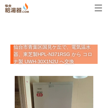
仙台市青葉区国見ケ丘で、電気温水
器、東芝製HPL-N371RSG から コロ
ナ製 UWH-30X1N2U へ交換