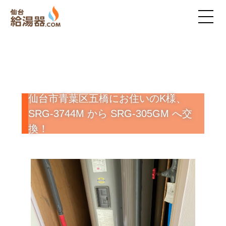
仙台市青葉区五橋にお住いのK様、
SRG-3744M から SRG-305GM へ交
換！