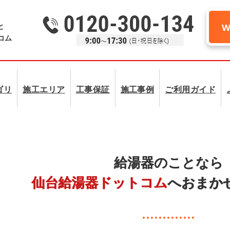
と
コム
ゴリ
施工エリア
工事保証
施工事例
ご利用ガイド
給湯器のことなら
仙台給湯器ドットコム
へおまか