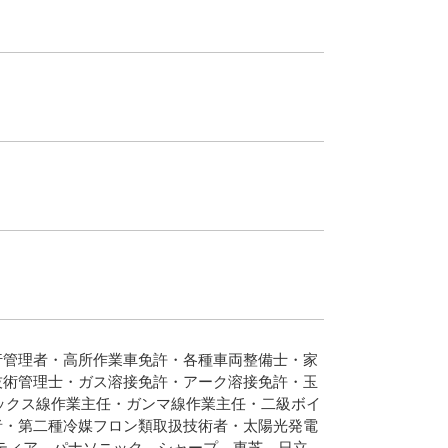
行管理者・高所作業車免許・各種車両整備士・家
技術管理士・ガス溶接免許・アーク溶接免許・玉
エックス線作業主任・ガンマ線作業主任・二級ボイ
者・第二種冷媒フロン類取扱技術者・太陽光発電
ティア、パナソニック、シャープ、東芝、日立、