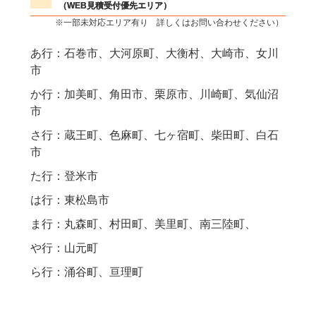
（WEB見積受付優先エリア）
※一部未対応エリア有り 詳しくはお問い合わせください）
あ行：石巻市、大河原町、大衡村、大崎市、女川
市
か行：加美町、角田市、栗原市、川崎町、気仙沼
市
さ行：蔵王町、色麻町、七ヶ宿町、柴田町、白石
市
た行：登米市
は行：東松島市
ま行：丸森町、村田町、美里町、南三陸町、
や行：山元町
ら行：涌谷町、亘理町